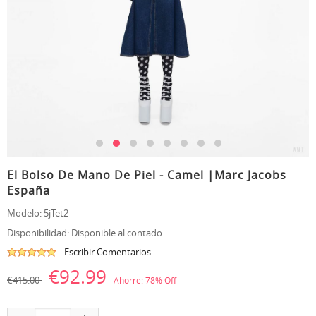
El Bolso De Mano De Piel - Camel |Marc Jacobs
España
Modelo:
5jTet2
Disponibilidad:
Disponible al contado
Escribir Comentarios
€92.99
€415.00
Ahorre:
78
% Off