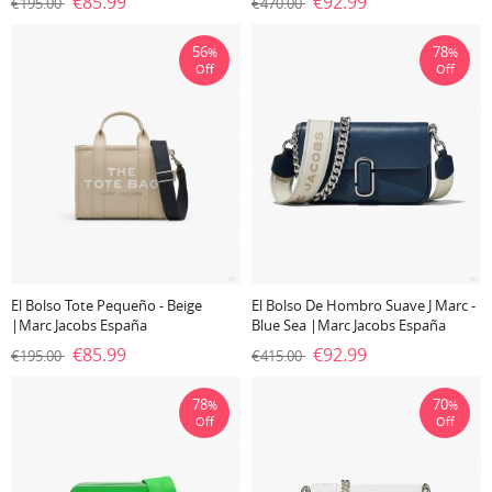
€85.99
€92.99
€195.00
€470.00
56
78
%
%
Off
Off
El Bolso Tote Pequeño - Beige
El Bolso De Hombro Suave J Marc -
|Marc Jacobs España
Blue Sea |Marc Jacobs España
€85.99
€92.99
€195.00
€415.00
78
70
%
%
Off
Off