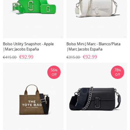
Bolso Utility Snapshot - Apple
Bolso Mini J Marc - Blanco/plata
|Marc Jacobs España
|Marc Jacobs España
€92.99
€92.99
€415.00
€315.00
56
78
%
%
Off
Off