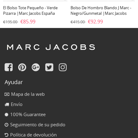
El Bolso Tote Pequeño - Verde
Bolso De Hombro Blando J Marc -
Pizarra |Marc Jacobs España
Negro/Gunmetal |Marc Jacobs
España
€85.99
€92.99
€195.00
€415.00
Ayudar
Mapa de la web
Envío
100% Guarantee
Seguimiento de su pedido
Política de devolución