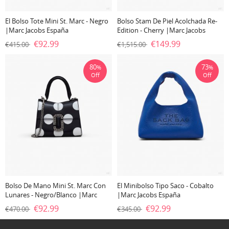
El Bolso Tote Mini St. Marc - Negro
Bolso Stam De Piel Acolchada Re-
|Marc Jacobs España
Edition - Cherry |Marc Jacobs
España
€92.99
€149.99
€415.00
€1,515.00
80
73
%
%
Off
Off
Bolso De Mano Mini St. Marc Con
El Minibolso Tipo Saco - Cobalto
Lunares - Negro/blanco |Marc
|Marc Jacobs España
Jacobs España
€92.99
€92.99
€470.00
€345.00