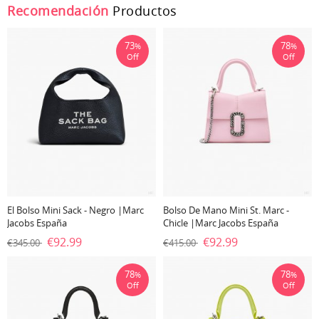
Recomendación
Productos
73
78
%
%
Off
Off
El Bolso Mini Sack - Negro |Marc
Bolso De Mano Mini St. Marc -
Jacobs España
Chicle |Marc Jacobs España
€92.99
€92.99
€345.00
€415.00
78
78
%
%
Off
Off