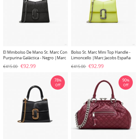
El Minibolso De Mano St. Marc Con
Bolso St. Marc Mini Top Handle -
Purpurina Galáctica - Negro |Marc
Limoncello |Marc Jacobs España
Jacobs España
€92.99
€92.99
€415.00
€415.00
78
90
%
%
Off
Off