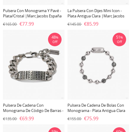
Pulsera Con Monograma Y Pavé -
La Pulsera Con Dijes Mini Icon -
Plata/cristal |Marc Jacobs España
Plata Antigua Clara |Marc Jacobs
España
€77.99
€85.99
€165.00
€145.00
48
51
%
%
Off
Off
Pulsera De Cadena Con
Pulsera De Cadena De Bolas Con
Monograma De Código De Barras -
Monograma - Plata Antigua Clara
Plata Envejecida |Marc Jacobs
|Marc Jacobs España
€69.99
€75.99
€135.00
€155.00
España
59
60
%
%