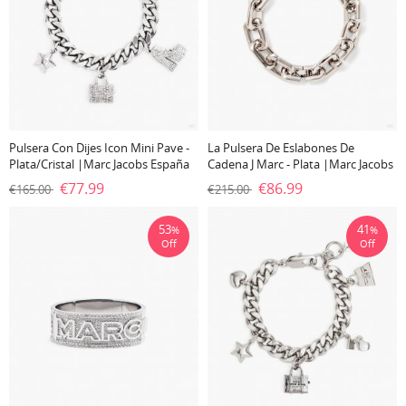
Pulsera Con Dijes Icon Mini Pave -
La Pulsera De Eslabones De
Plata/Cristal |Marc Jacobs España
Cadena J Marc - Plata |Marc Jacobs
España
€77.99
€86.99
€165.00
€215.00
53
41
%
%
Off
Off