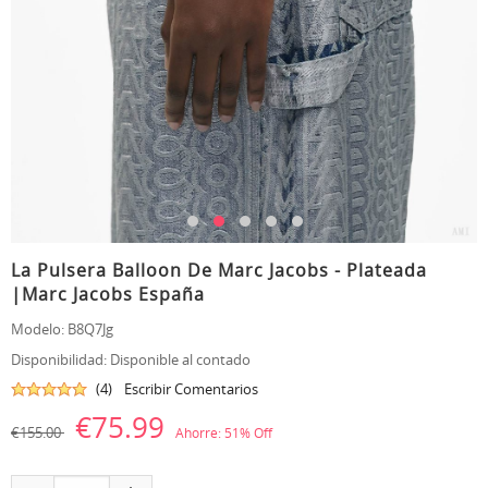
La Pulsera Balloon De Marc Jacobs - Plateada
|Marc Jacobs España
Modelo:
B8Q7Jg
Disponibilidad:
Disponible al contado
(4)
Escribir Comentarios
€75.99
€155.00
Ahorre:
51
% Off