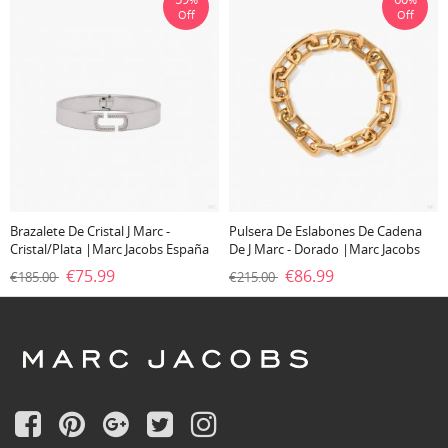
Off
Off
Brazalete De Cristal J Marc -
Pulsera De Eslabones De Cadena
Cristal/plata |Marc Jacobs España
De J Marc - Dorado |Marc Jacobs
España
€75.99
€86.99
€185.00
€215.00