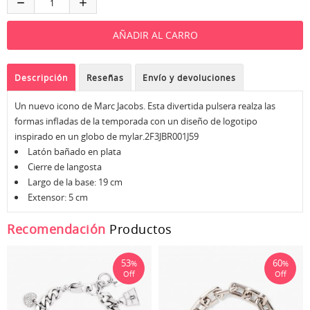
Descripción
Reseñas
Envío y devoluciones
Un nuevo icono de Marc Jacobs. Esta divertida pulsera realza las
formas infladas de la temporada con un diseño de logotipo
inspirado en un globo de mylar.2F3JBR001J59
Latón bañado en plata
Cierre de langosta
Largo de la base: 19 cm
Extensor: 5 cm
Recomendación
Productos
53
60
%
%
Off
Off