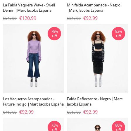
La Falda Vaquera Wave - Swell
Minifalda Acampanada - Negro
Denim |Marc Jacobs España
|Marc Jacobs España
€120.99
€92.99
€545.00
€345.00
78
82
%
%
Off
Off
Los Vaqueros Acampanados -
Falda Reflectante - Negro |Marc
Future Indigo |Marc Jacobs España
Jacobs España
€92.99
€92.99
€415.00
€515.00
73
80
%
%
Off
Off