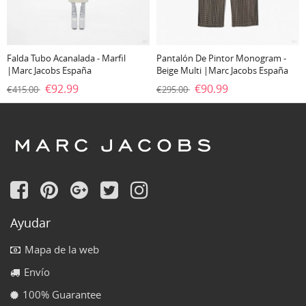
Falda Tubo Acanalada - Marfil
Pantalón De Pintor Monogram -
|Marc Jacobs España
Beige Multi |Marc Jacobs España
€92.99
€90.99
€415.00
€295.00
Ayudar
Mapa de la web
Envío
100% Guarantee