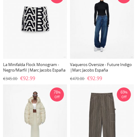
La Minifalda Flock Monogram -
Vaqueros Oversize - Future Indigo
Negro/Marfil |Marc Jacobs España
|Marc Jacobs España
€92.99
€92.99
€345.00
€470.00
78
69
%
%
Off
Off