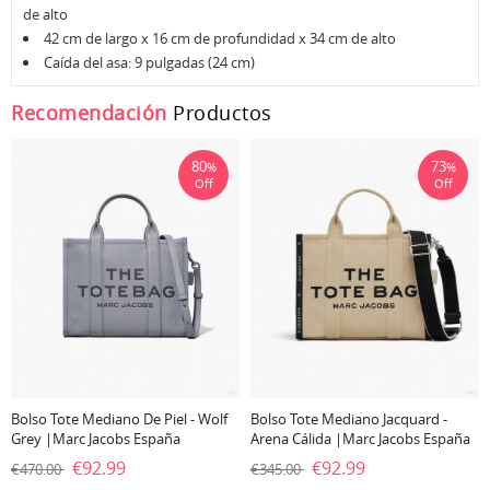
de alto
42 cm de largo x 16 cm de profundidad x 34 cm de alto
Caída del asa: 9 pulgadas (24 cm)
Recomendación
Productos
80
73
%
%
Off
Off
Bolso Tote Mediano De Piel - Wolf
Bolso Tote Mediano Jacquard -
Grey |Marc Jacobs España
Arena Cálida |Marc Jacobs España
€92.99
€92.99
€470.00
€345.00