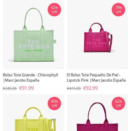
62
78
%
%
Off
Off
Bolso Tote Grande - Chlorophyll
El Bolso Tote Pequeño De Piel -
|Marc Jacobs España
Lipstick Pink |Marc Jacobs España
€91.99
€92.99
€245.00
€415.00
80
62
%
%
Off
Off