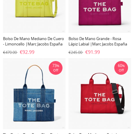
Bolso De Mano Mediano De Cuero
Bolso De Mano Grande - Rosa
- Limoncello |Marc Jacobs España
Lápiz Labial |Marc Jacobs España
€92.99
€91.99
€470.00
€245.00
73
60
%
%
Off
Off