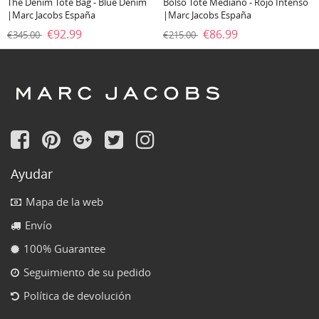
The Denim Tote Bag - Blue Denim
Bolso Tote Mediano - Rojo Intenso
|Marc Jacobs España
|Marc Jacobs España
€92.99
€86.99
€345.00
€215.00
Ayudar
Mapa de la web
Envío
100% Guarantee
Seguimiento de su pedido
Política de devolución