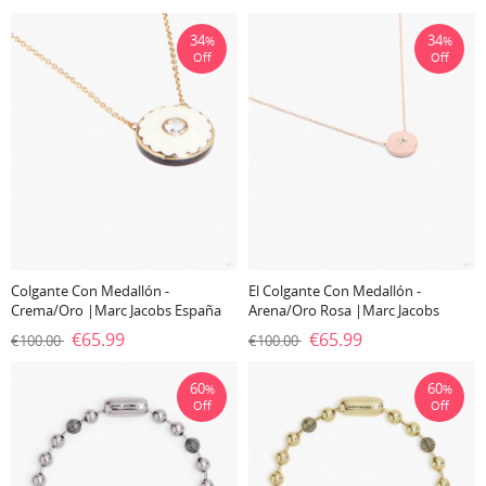
34
34
%
%
Off
Off
Colgante Con Medallón -
El Colgante Con Medallón -
Crema/oro |Marc Jacobs España
Arena/Oro Rosa |Marc Jacobs
España
€65.99
€65.99
€100.00
€100.00
60
60
%
%
Off
Off