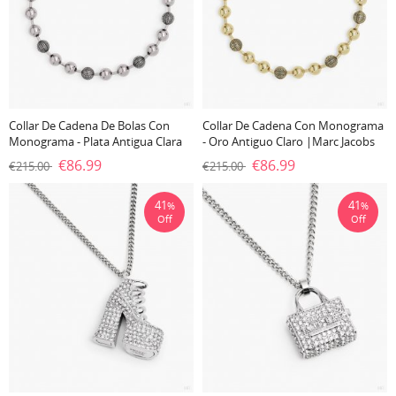
Collar De Cadena De Bolas Con
Collar De Cadena Con Monograma
Monograma - Plata Antigua Clara
- Oro Antiguo Claro |Marc Jacobs
|Marc Jacobs España
España
€86.99
€86.99
€215.00
€215.00
41
41
%
%
Off
Off