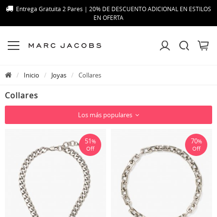
Entrega Gratuita 2 Pares | 20% DE DESCUENTO ADICIONAL EN ESTILOS
EN OFERTA
Inicio
Joyas
Collares
Collares
Los más populares
51
70
%
%
Off
Off