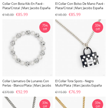
Collar Con Bota Kiki En Pavé -
El Collar Con Bolso De Mano Pavé -
Plata/cristal |Marc Jacobs España
Plata/Cristal |Marc Jacobs España
€85.99
€85.99
€145.00
€145.00
75
33
%
%
Off
Off
Collar Llamativo De Lunares Con
El Collar Tote Spots - Negro
Perlas - Blanco/plata |Marc Jacobs
Multi/plata |Marc Jacobs España
España
€92.99
€76.99
€370.00
€115.00
33
33
%
%
Off
Off