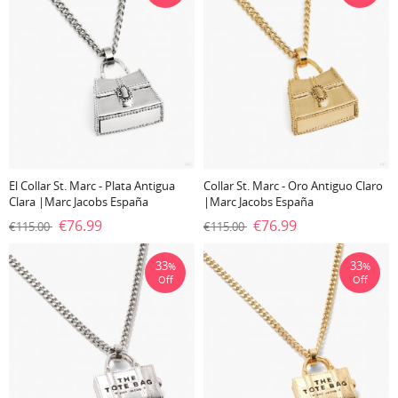
El Collar St. Marc - Plata Antigua
Collar St. Marc - Oro Antiguo Claro
Clara |Marc Jacobs España
|Marc Jacobs España
€76.99
€76.99
€115.00
€115.00
33
33
%
%
Off
Off