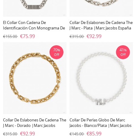
El Collar Con Cadena De
Collar De Eslabones De Cadena The
Identificación Con Monograma De
J Marc - Plata |Marc Jacobs España
Código De Barras - Plata Envejecida
€75.99
€92.99
€155.00
€315.00
|Marc Jacobs España
70
41
%
%
Off
Off
Collar De Eslabones De Cadena The
Collar De Perlas Globo De Marc
J Marc - Dorado |Marc Jacobs
Jacobs - Blanco/plata |Marc Jacobs
España
España
€92.99
€85.99
€315.00
€145.00